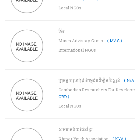
Local NGOs
ម៉ែក
Mines Advisory Group
( MAG )
International NGOs
ក្រុមអ្នកស្រាវជ្រាវកម្ពុជាដើម្បីអភិវឌ្ឍន៍
( N/A )
Cambodian Researchers For Developme
CRD )
Local NGOs
សមាគមន៍យុវជនខ្មែរ
Khmer Youth Association
( KYA )