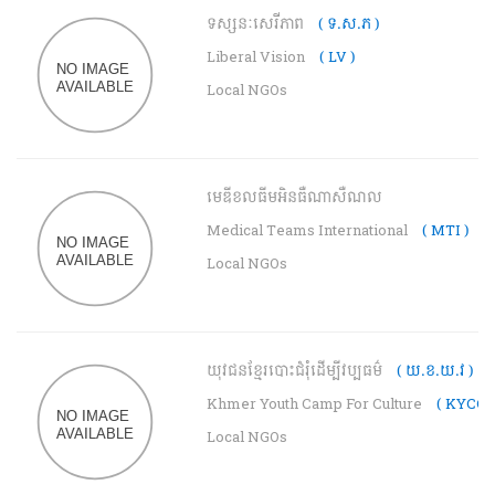
ទស្សនៈសេរីភាព
( ទ.ស.ភ )
Liberal Vision
( LV )
Local NGOs
មេឌីខលធីមអិនធឺណាសឺណល
Medical Teams International
( MTI )
Local NGOs
យុវជនខ្មែរបោះជំរុំដើម្បីវប្បធម៌
( យ.ខ.យ.វ )
Khmer Youth Camp For Culture
( KYCC )
Local NGOs