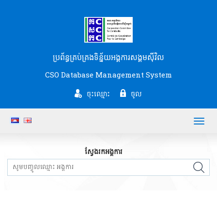
ប្រព័ន្ធគ្រប់គ្រងទិន្ន័យអង្គការសង្គមស៊ីវិល
CSO Database Management System
ចុះឈ្មោះ
ចូល
Toggl
navig
ស្វែងរកអង្គការ