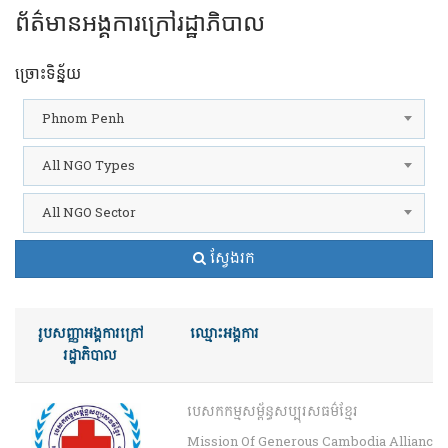
ព័ត៌មានអង្គការក្រៅរដ្ឋាភិបាល
ច្រោះទិន្ន័យ
Phnom Penh
All NGO Types
All NGO Sector
ស្វែងរក
រូបសញ្ញាអង្គការក្រៅ
ឈ្មោះ​អង្គការ
រដ្ឋាភិបាល
បេសកកម្មសម្ព័ន្ធសប្បុរសធម៌ខ្មែរ
Mission Of Generous Cambodia Alliance