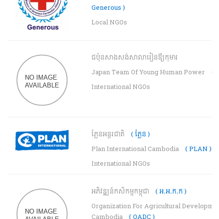
Generous )
Local NGOs
ជប៉ុនសាងសង់សាលារៀនឳ្យកុមារ
Japan Team Of Young Human Power
( 
International NGOs
ភ្លែនអន្តរជាតិ
( ភ្លែន )
Plan International Cambodia
( PLAN )
International NGOs
អភិវឌ្ឍន៍កសិកម្មកម្ពុជា
( អ.អ.ក.ក )
Organization For Agricultural Developme
Cambodia
( OADC )