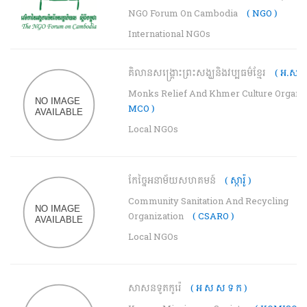
NGO Forum On Cambodia
( NGO )
International NGOs
គិលានសង្រ្គោះព្រះសង្ឃនិងវប្បធម៌ខ្មែរ
( អ.ស.វ 
Monks Relief And Khmer Culture Organi
MCO )
Local NGOs
កែច្នៃអនាម័យសហគមន៍
( ស្ការ៉ូ )
Community Sanitation And Recycling
Organization
( CSARO )
Local NGOs
សាសនទូតកូរ៉េ
( អ ស ស ទ ក )