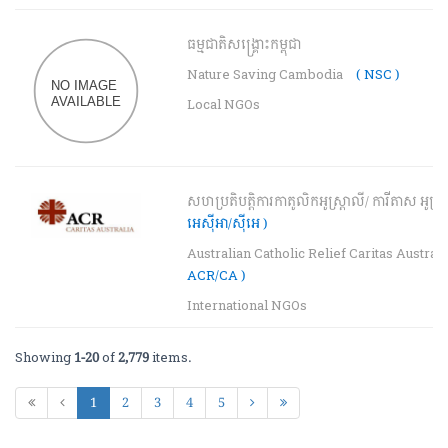
ធម្មជាតិសង្រ្គោះកម្ពុជា
Nature Saving Cambodia
( NSC )
Local NGOs
សហប្រតិបត្តិការកាតូលិកអូស្រ្តាលី/ ការីតាស អូស្រ្
អេស៊ីអា/ស៊ីអេ )
Australian Catholic Relief Caritas Austral
ACR/CA )
International NGOs
Showing
1-20
of
2,779
items.
1
2
3
4
5