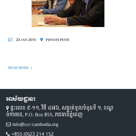
23 JAN 2014
PHNOM PENH
READ MORE
អាស័យដ្ឋាន៖
ផ្ទះលេខ ៩-១១,​ វិថី ៤៧៦, សង្កាត់ទួលទំពូងទី ១,​ ខណ្ឌ
ចំការមន, P.O. Box 855, រាជធានីភ្នំពេញ
info@ccc-cambodia.org
+855 (0)23 214 152