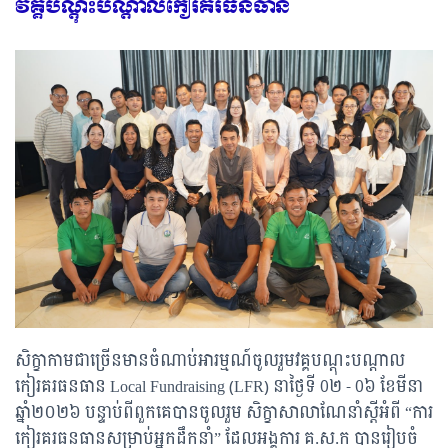
វគ្គបណ្តុះបណ្តាលកៀរគរធនធាន
សិក្ខាកាមជាច្រើនមានចំណាប់អារម្មណ៍ចូលរួមវគ្គបណ្តុះបណ្តាល
កៀរគរធនធាន Local Fundraising (LFR) នាថ្ងៃទី 0២ - 0៦ ខែមីនា
ឆ្នាំ២០២៦ បន្ទាប់ពីពួកគេបានចូលរួម សិក្ខាសាលាណែនាំស្ដីអំពី “ការ
កៀរគរធនធានសម្រាប់អ្នកដឹកនាំ” ដែលអង្គការ គ.ស.ក បានរៀបចំ