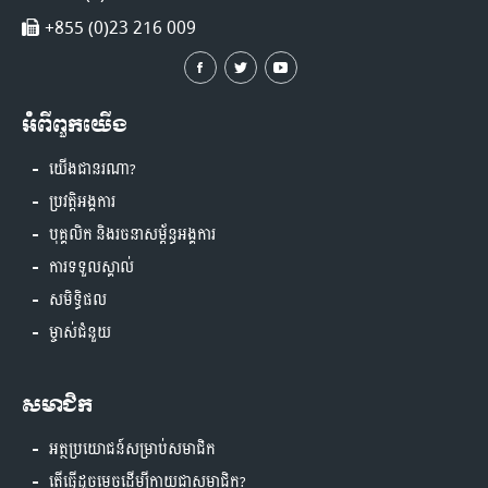
+855 (0)23 216 009
អំពីពួកយើង
យើងជានរណា?
ប្រវត្តិអង្គការ
បុគ្គលិក និងរចនាសម្ព័ន្ធអង្គការ
ការទទួលស្គាល់
សមិទ្ធិផល
ម្ចាស់ជំនួយ
សមាជិក
អត្ថប្រយោជន៍សម្រាប់សមាជិក
តើធ្វើដូចម្តេចដើម្បីក្លាយជាសមាជិក?