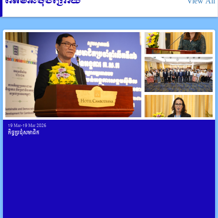
ព័ត៌មានចុងក្រោយ
View All
19 Mar-19 Mar 2026
កិច្ចប្រជុំសមាជិក