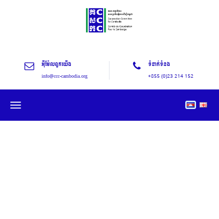
អុីម៉ែលពួកយើង
ទំនាក់ទំនង
info@ccc-cambodia.org
+855 (0)23 214 152
Toggle
navigation