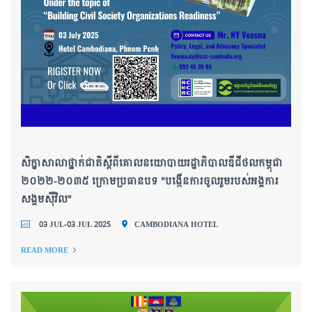
សិក្ខាសាលាថ្នាក់ជាតិស្តីពីគោលនយោបាយរដ្ឋាភិបាលឌីជីថលកម្ពុជា
២០២២-២០៣៥ ក្រោមប្រធានបទ "បង្កើនការចូលរួមរបស់អង្គការ
សង្គមស៊ីវិល"
03 JUL-03 JUL 2025
CAMBODIANA HOTEL
READ MORE