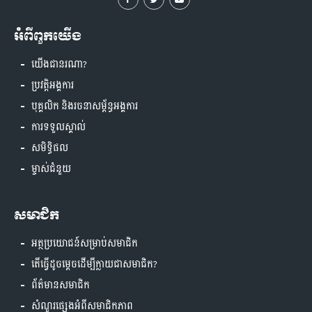
អំពីពួកយើង
យើងជានរណា?
ប្រវត្តិអង្គការ
បុគ្គលិក និងរចនាសម្ព័ន្ធអង្គការ
ការទទួលស្គាល់
សមិទ្ធិផល
ម្ចាស់ជំនួយ
សមាជិក
អត្ថប្រយោជន៍សម្រាប់សមាជិក
តើធ្វើដូចម្តេចដើម្បីក្លាយជាសមាជិក?
ព័ត៌មានសមាជិក
សំណួរផ្សេងអំពីសមាជិកភាព