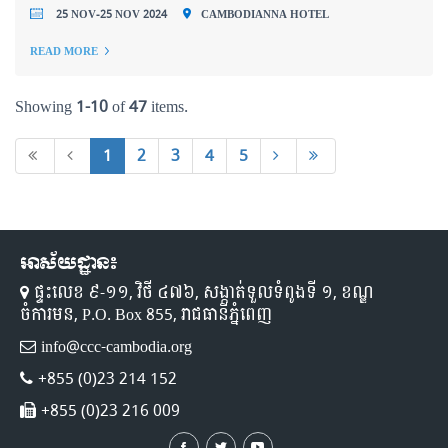
25 NOV-25 NOV 2024
CAMBODIANNA HOTEL
READ MORE
Showing
1-10
of
47
items.
1
2
3
4
5
អាស័យដ្ឋាន៖
ផ្ទះលេខ ៩-១១,​ វិថី ៤៧៦, សង្កាត់ទួលទំពូងទី ១,​ ខណ្ឌ
ចំការមន, P.O. Box 855, រាជធានីភ្នំពេញ
info@ccc-cambodia.org
+855 (0)23 214 152
+855 (0)23 216 009