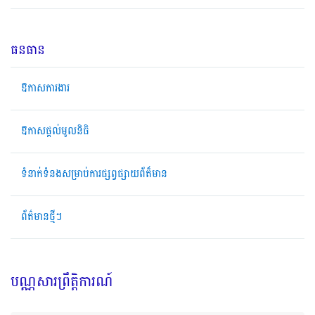
ធនធាន
ឱកាសការងារ
ឱកាសផ្តល់មូលនិធិ
ទំនាក់ទំនងសម្រាប់ការផ្សព្វផ្សាយព័ត៏មាន
ព័ត៌មានថ្មីៗ
បណ្ណសារព្រឹត្តិការណ៍