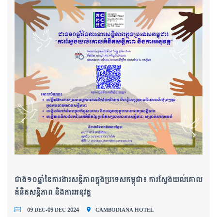
ជាង១០ឆ្នាំនៃការងារសន្តិភាពក្នុងប្រទេសកម្ពុជា៖ ការស្វែងយល់គោល
គំនិតសន្តិភាព និងការអនុវត្ត
09 DEC-09 DEC 2024
CAMBODIANA HOTEL