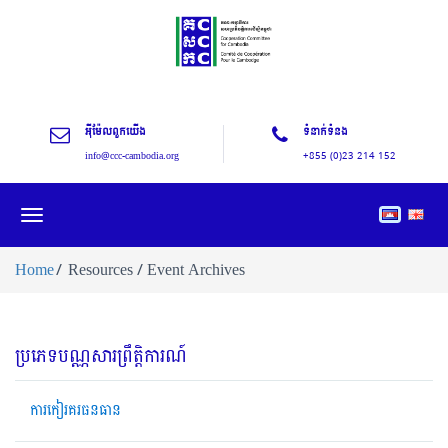
អុីម៉ែលពួកយើង
ទំនាក់ទំនង
info@ccc-cambodia.org
+855 (0)23 214 152
Toggle
navigation
Home
Resources / Event Archives
ប្រភេទបណ្ណសារព្រឹត្តិការណ៍
ការកៀរគរធនធាន