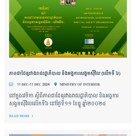
ភាពជាដៃគូរវាងរាជរដ្ឋាភិបាល និងអង្គការសង្គមសុីវិល (លើកទី ៦)
11 DEC-11 DEC 2024
MINISTRY OF INTERIOR
នៅក្នុងវេទិកា ស្តីពីភាពជាដៃគូរវាងរាជរដ្ឋាភិបាល និងអង្គការ
សង្គមស៊ីវិលលើកទី៦ នៅថ្ងៃទី១១ ខែធ្នូ ឆ្នាំ២០០២៤
READ MORE