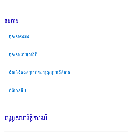
ធនធាន
ឱកាសការងារ
ឱកាសផ្តល់មូលនិធិ
ទំនាក់ទំនងសម្រាប់ការផ្សព្វផ្សាយព័ត៏មាន
ព័ត៌មានថ្មីៗ
បណ្ណសារព្រឹត្តិការណ៍