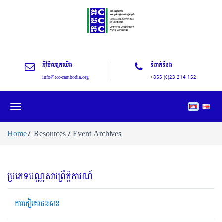
អុីម៉ែលពួកយើង
ទំនាក់ទំនង
info@ccc-cambodia.org
+855 (0)23 214 152
Toggle
navigation
Home
Resources / Event Archives
ប្រភេទបណ្ណសារព្រឹត្តិការណ៍
ការកៀរគរធនធាន