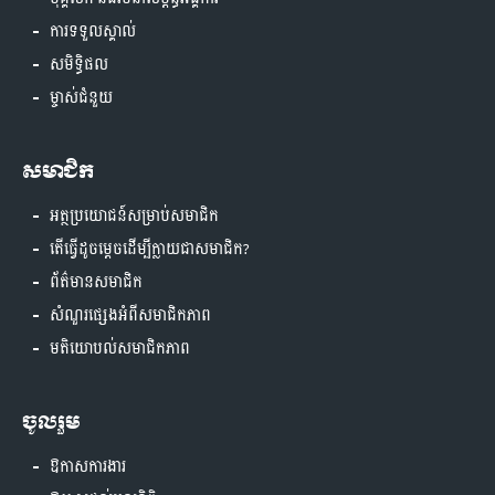
ការទទួលស្គាល់
សមិទ្ធិផល
ម្ចាស់ជំនួយ
សមាជិក
អត្ថប្រយោជន៍សម្រាប់សមាជិក
តើធ្វើដូចម្តេចដើម្បីក្លាយជាសមាជិក?
ព័ត៌មានសមាជិក
សំណួរផ្សេងអំពីសមាជិកភាព
មតិយោបល់សមាជិកភាព
ចូលរួម
ឱកាសការងារ