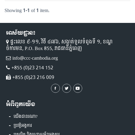
Showing
1-1
of
1
item.
អាស័យដ្ឋាន៖
ផ្ទះលេខ ៩-១១,​ វិថី ៤៧៦, សង្កាត់ទួលទំពូងទី ១,​ ខណ្ឌ
ចំការមន, P.O. Box 855, រាជធានីភ្នំពេញ
info@ccc-cambodia.org
+855 (0)23 214 152
+855 (0)23 216 009
អំពីពួកយើង
យើងជានរណា?
ប្រវត្តិអង្គការ
បុគ្គលិក និងរចនាសម្ព័ន្ធអង្គការ