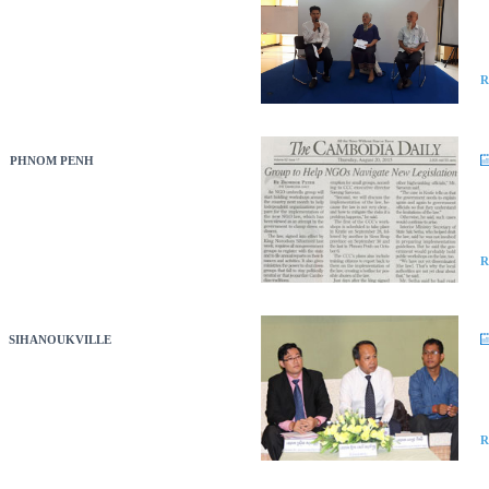
R
PHNOM PENH
R
SIHANOUKVILLE
R