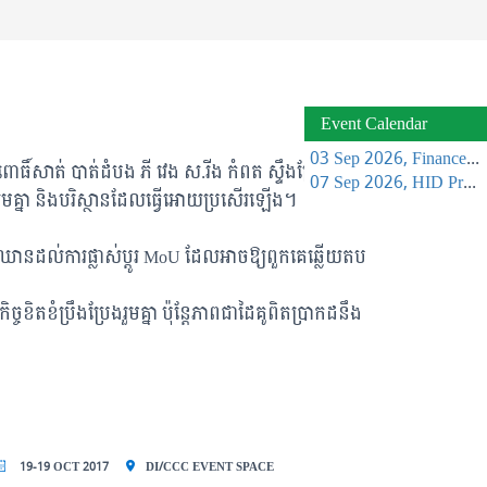
Event Calendar
03 Sep 2026, Finance Learning Forum
ិ៍សាត់ បាត់ដំបង ភី វេង ស.រីង កំពត ស្ទឹងត្រែង និង
07 Sep 2026, HID Project Management Training
មគ្នា និងបរិស្ថានដែលធ្វើអោយប្រសើរឡើង។
ាំងបីឈានដល់ការផ្លាស់ប្តូរ MoU ដែលអាចឱ្យពួកគេឆ្លើយតប
ចខិតខំប្រឹងប្រែងរួមគ្នា ប៉ុន្តែភាពជាដៃគូពិតប្រាកដនឹង
19-19 OCT 2017
DI/CCC EVENT SPACE