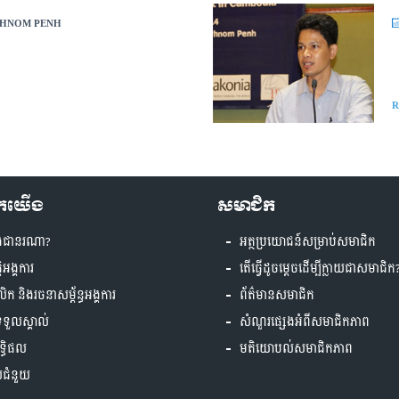
HNOM PENH
R
ួកយើង
សមាជិក
ងជានរណា?
អត្ថប្រយោជន៍សម្រាប់សមាជិក
្តិអង្គការ
តើធ្វើដូចម្តេចដើម្បីក្លាយជាសមាជិក
គលិក និងរចនាសម្ព័ន្ធអង្គការ
ព័ត៌មានសមាជិក
ទទួលស្គាល់
សំណួរផ្សេងអំពីសមាជិកភាព
ទ្ធិផល
មតិយោបល់សមាជិកភាព
ស់ជំនួយ