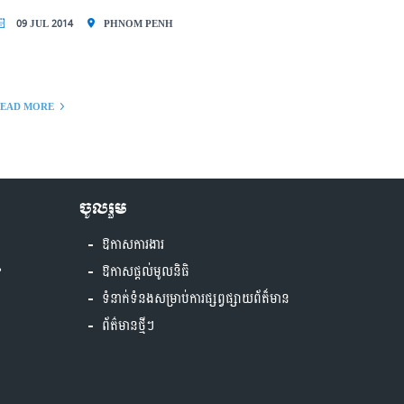
09 JUL 2014
PHNOM PENH
EAD MORE
ចូលរួម
ឱកាសការងារ
?
ឱកាសផ្តល់មូលនិធិ
ទំនាក់ទំនងសម្រាប់ការផ្សព្វផ្សាយព័ត៏មាន
ព័ត៌មានថ្មីៗ