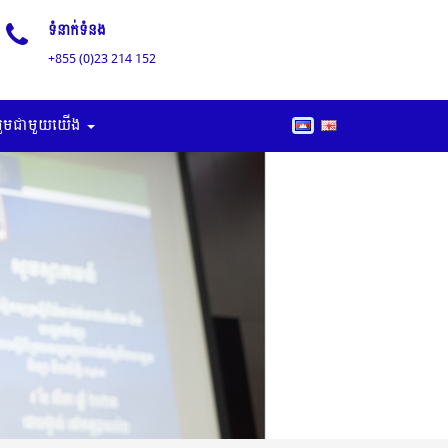
ទំនាក់ទំនង
+855 (0)23 214 152
រួមជាមួយយើង