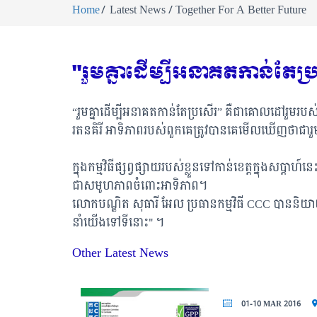
Home
Latest News / Together For A Better Future
"រួមគ្នាដើម្បីអនាគតកាន់តែប
“រួមគ្នាដើម្បីអនាគតកាន់តែប្រសើរ” គឺជាគោលដៅរួមរបស់
រតនគិរី អាទិភាពរបស់ពួកគេត្រូវបានគេមើលឃើញថាជារួ
ក្នុងកម្មវិធីផ្សព្វផ្សាយរបស់ខ្លួនទៅកាន់ខេត្តក្នុងសប
ជាសមូហភាពចំពោះអាទិភាព។
លោកបណ្ឌិត សុធារី អែល ប្រធានកម្មវិធី CCC បាននិយាយនៅក្ន
នាំយើងទៅទីនោះ" ។
Other Latest News
01-10 MAR 2016