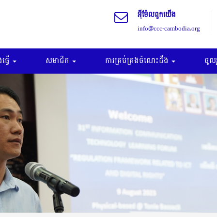
អុីម៉ែលពួកយើង
info@ccc-cambodia.org
ធ្វើ
សមាជិក
ការគ្រប់គ្រងចំណេះដឹង
ចូល