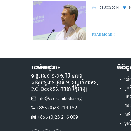
01 APR 2014
P
READ MORE
អាស័យដ្ឋាន៖
អំពីព
ផ្ទះលេខ ៩-១១,​ វិថី ៤៧៦,
យើ
សង្កាត់ទួលទំពូងទី ១,​ ខណ្ឌចំការមន,
P.O. Box 855, រាជធានីភ្នំពេញ
ប្រវត
បុគ្
info@ccc-cambodia.org
ការ
+855 (0)23 214 152
សមិ
+855 (0)23 216 009
ម្ចា