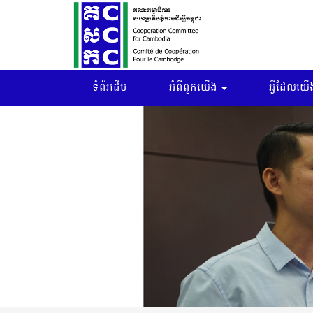
ទំព័រដើម
អំពីពួកយើង
អ្វីដែលយើង