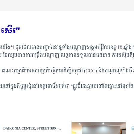
្រសើរ"
យើង។ ដូចដែលបានបញ្ជាក់នៅទូទាំងបណ្តាញសង្គមស៊ីវិលខេត្ត ខេ.ឆ្នាំង ពោធ
ម ដែលរួមមានការពង្រឹងបណ្តាញ លទ្ធភាពទទួលបានធនធាន ការតស៊ូមតិរួ
្តាហ៍នេះ គណៈកម្មាធិការសហប្រតិបត្តិការដើម្បីកម្ពុជា (CCC) និងបណ្តាញទ
ុងកិច្ចប្រជុំនៅខេត្តពោធិ៍សាត់ថា "ផ្លូវដ៏វែងឆ្ងាយនៅតែឆ្ពោះទៅមុខនៃកិច្
DAIKONIA CENTER, STREET 330, PHNOM PENH