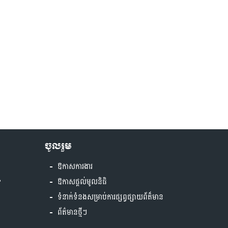
ចូលរួម
ឱកាសការងារ
?
ឱកាសផ្តល់មូលនិធិ
ទំនាក់ទំនងសម្រាប់ការផ្សព្វផ្សាយព័ត៏មាន
ព័ត៌មានថ្មីៗ