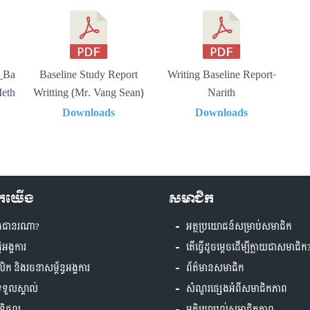
_Ba
Baseline Study Report
Writing Baseline Report-
Meth
Writting (Mr. Vang Sean)
Narith
25(
Downloads
Downloads
ួកយើង
សមាជិក
ងជានរណា?
អត្ថប្រយោជន៍សម្រាប់សមាជិក
្តិអង្គការ
តើធ្វើដូចម្តេចដើម្បីក្លាយជាសមាជិក
គលិក និងរចនាសម្ព័ន្ធអង្គការ
ព័ត៌មានសមាជិក
ទទួលស្គាល់
សំណួរផ្សេងអំពីសមាជិកភាព