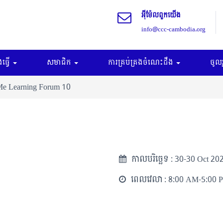
អុីម៉ែលពួកយើង
info@ccc-cambodia.org
ធ្វើ
សមាជិក
ការគ្រប់គ្រងចំណេះដឹង
ចូល
 Me Learning Forum 10
កាលបរិច្ឆេទ :
30-30 Oct 20
ពេលវេលា :
8:00 AM-5:00 