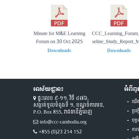
Minute for M&E Learning
CCC_Learning_Forum
Forum on 30 Oct 2025
seline_Study_Report_
ods_Updated_301020
Downloads
Downloads
Mr. Kun)
អាស័យដ្ឋាន៖
អំពីព
ផ្ទះលេខ ៩-១១,​ វិថី ៤៧៦,
យើ
សង្កាត់ទួលទំពូងទី ១,​ ខណ្ឌចំការមន,
P.O. Box 855, រាជធានីភ្នំពេញ
ប្រវត
បុគ្
info@ccc-cambodia.org
ការ
+855 (0)23 214 152