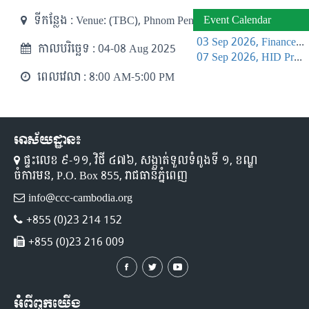
Event Calendar
ទីកន្លែង :
Venue: (TBC), Phnom Penh
03 Sep 2026, Finance Learning Forum
កាលបរិច្ឆេទ :
04-08 Aug 2025
07 Sep 2026, HID Project Management Training
ពេលវេលា :
8:00 AM-5:00 PM
អាស័យដ្ឋាន៖
ផ្ទះលេខ ៩-១១,​ វិថី ៤៧៦, សង្កាត់ទួលទំពូងទី ១,​ ខណ្ឌ
ចំការមន, P.O. Box 855, រាជធានីភ្នំពេញ
info@ccc-cambodia.org
+855 (0)23 214 152
+855 (0)23 216 009
អំពីពួកយើង