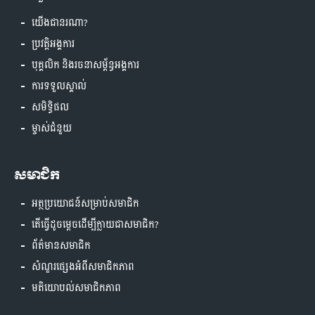
យើងជានរណា?
ប្រវត្តិអង្គការ
បុគ្គលិក និងរចនាសម្ព័ន្ធអង្គការ
ការទទួលស្គាល់
សមិទ្ធិផល
ម្ចាស់ជំនួយ
សមាជិក
អត្ថប្រយោជន៍សម្រាប់សមាជិក
តើធ្វើដូចម្តេចដើម្បីក្លាយជាសមាជិក?
ព័ត៌មានសមាជិក
សំណួរផ្សេងអំពីសមាជិកភាព
មតិយោបល់សមាជិកភាព