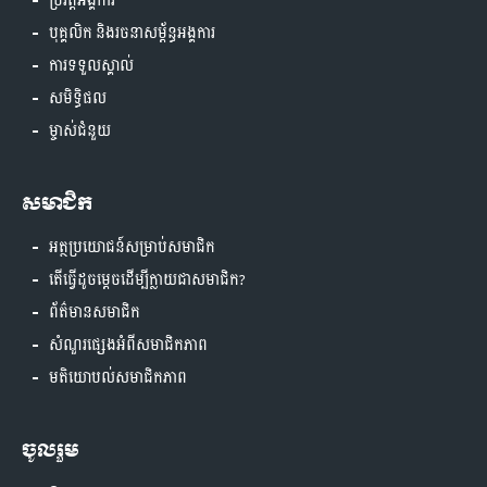
ប្រវត្តិអង្គការ
បុគ្គលិក និងរចនាសម្ព័ន្ធអង្គការ
ការទទួលស្គាល់
សមិទ្ធិផល
ម្ចាស់ជំនួយ
សមាជិក
អត្ថប្រយោជន៍សម្រាប់សមាជិក
តើធ្វើដូចម្តេចដើម្បីក្លាយជាសមាជិក?
ព័ត៌មានសមាជិក
សំណួរផ្សេងអំពីសមាជិកភាព
មតិយោបល់សមាជិកភាព
ចូលរួម