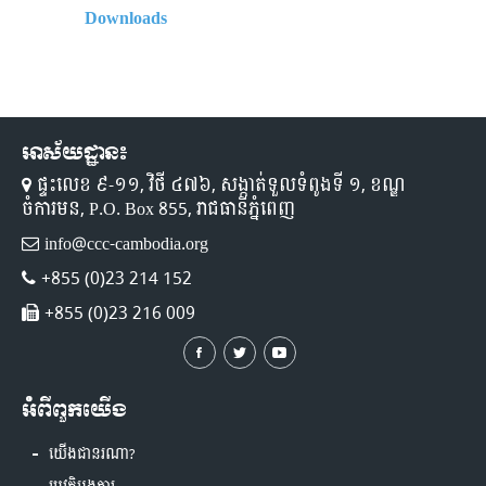
Downloads
អាស័យដ្ឋាន៖
ផ្ទះលេខ ៩-១១,​ វិថី ៤៧៦, សង្កាត់ទួលទំពូងទី ១,​ ខណ្ឌ
ចំការមន, P.O. Box 855, រាជធានីភ្នំពេញ
info@ccc-cambodia.org
+855 (0)23 214 152
+855 (0)23 216 009
អំពីពួកយើង
យើងជានរណា?