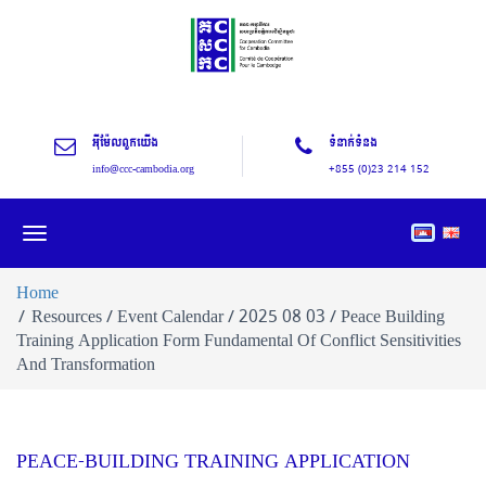
អុីម៉ែលពួកយើង
ទំនាក់ទំនង
info@ccc-cambodia.org
+855 (0)23 214 152
Toggle
navigation
Home
Resources / Event Calendar / 2025 08 03 / Peace Building
Training Application Form Fundamental Of Conflict Sensitivities
And Transformation
PEACE-BUILDING TRAINING APPLICATION