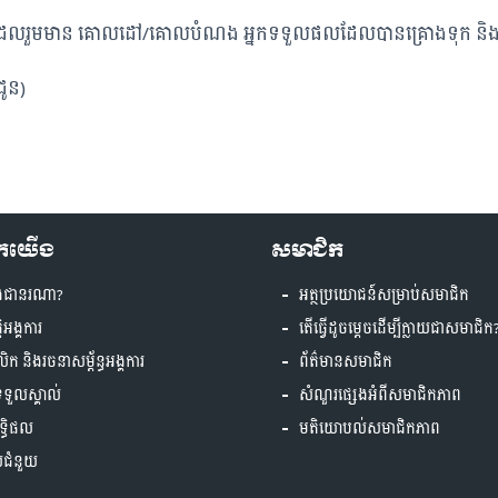
ពុជាដែលរួមមាន គោលដៅ/គោលបំណង អ្នកទទួលផលដែលបានគ្រោងទុក និងថវិកា
ជូន)
ួកយើង
សមាជិក
ងជានរណា?
អត្ថប្រយោជន៍សម្រាប់សមាជិក
្តិអង្គការ
តើធ្វើដូចម្តេចដើម្បីក្លាយជាសមាជិក
គលិក និងរចនាសម្ព័ន្ធអង្គការ
ព័ត៌មានសមាជិក
ទទួលស្គាល់
សំណួរផ្សេងអំពីសមាជិកភាព
ទ្ធិផល
មតិយោបល់សមាជិកភាព
ស់ជំនួយ