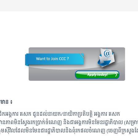
មមាន ៖
កអង្គការ គសក ជូនដល់នាយក/នាយិកាប្រតិបត្តិ អង្គការ គសក
ថានភាពមិនស្វែងរកប្រាក់ចំណេញ និងជាអង្គការមិនមែនរដ្ឋាភិបាល (សម្រាប់
សង្គមស៊ីវិលដែលមិនមែនជារដ្ឋាភិបាលនិងពុំរកផលចំណេញ (ចេញពីក្រសួង