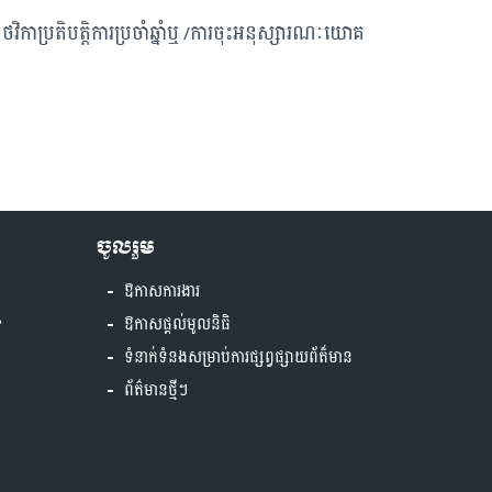
ប្រតិបត្តិការប្រចាំឆ្នាំឬ /ការចុះអនុស្សារណៈយោគ
ចូលរួម
ឱកាសការងារ
?
ឱកាសផ្តល់មូលនិធិ
ទំនាក់ទំនងសម្រាប់ការផ្សព្វផ្សាយព័ត៏មាន
ព័ត៌មានថ្មីៗ