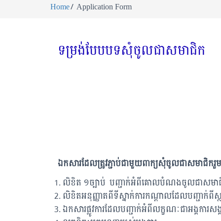
Home
Application Form
ទម្រង់បែបបទសុំចូលជាសមាជិក
ឯកសារដែលត្រូវភ្ជាប់ជាមួយពាក្យសុំចូលជាសមាជិករួ
លិខិត ១ច្បាប់ បញ្ជាក់អំពីគោលបំណងចូលជាសមាជិ
លិខិតអនុញ្ញាតពីទីស្នាក់ការកណ្តាលដែលបញ្ជាក់ពីស្
ឯកសារផ្លូវការដែលបញ្ជាក់អំពីលក្ខណៈជាអង្គការ