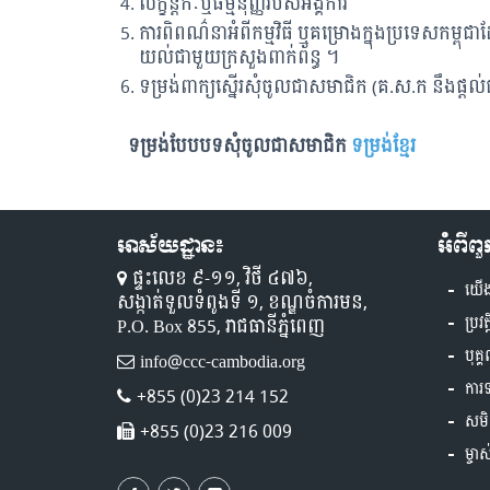
លក្ខន្តិកៈឬធម្មនុញ្ញរបស់អង្គការ
ការពិពណ៌នាអំពីកម្មវិធី ឬគម្រោងក្នុងប្រទេសកម្
យល់ជាមួយក្រសួងពាក់ព័ន្ធ ។
ទម្រង់ពាក្យស្នើរសុំចូលជាសមាជិក (គ.ស.ក នឹងផ្តល់
ទម្រង់បែបបទសុំចូលជាសមាជិក
ទម្រង់ខ្មែរ
អាស័យដ្ឋាន៖
អំពីព
ផ្ទះលេខ ៩-១១,​ វិថី ៤៧៦,
យើ
សង្កាត់ទួលទំពូងទី ១,​ ខណ្ឌចំការមន,
P.O. Box 855, រាជធានីភ្នំពេញ
ប្រវត
បុគ្
info@ccc-cambodia.org
ការ
+855 (0)23 214 152
សមិ
+855 (0)23 216 009
ម្ចា