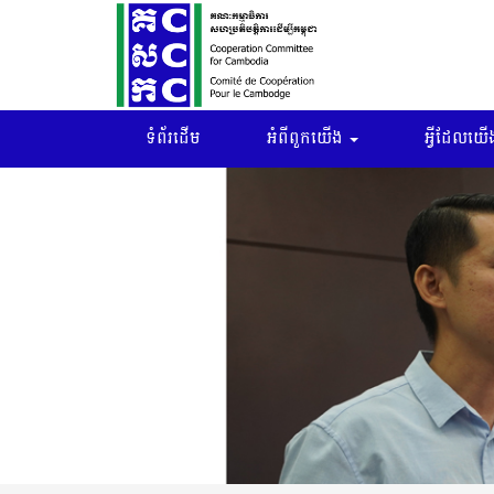
ទំព័រដើម
អំពីពួកយើង
អ្វីដែលយើង