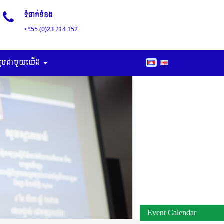
ទំនាក់ទំនង
+855 (0)23 214 152
រួមជាមួយយើង
Event Calendar