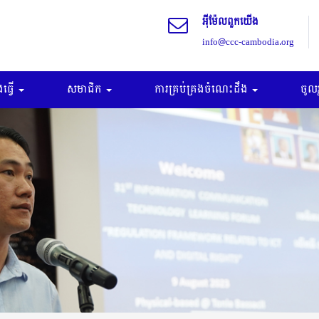
អុីម៉ែលពួកយើង
info@ccc-cambodia.org
ធ្វើ
សមាជិក
ការគ្រប់គ្រងចំណេះដឹង
ចូល