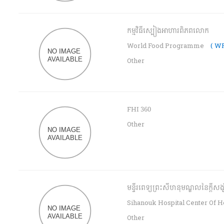
កម្មវិធីស្បៀងអាហារពិភពលោក
World Food Programme
( WF
Other
FHI 360
Other
មន្ទីរពេទ្យព្រះសីហនុមណ្ឌលនៃក្ដីសង្
Sihanouk Hospital Center Of 
Other