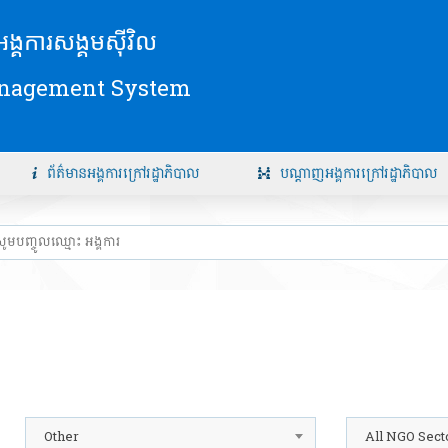
័យអង្គការសង្គមស៊ីវិល
anagement System
ព័ត៌មានអង្គការក្រៅរដ្ឋាភិបាល
បណ្តាញអង្គការក្រៅរដ្ឋាភិបាល
Other
All NGO Sect