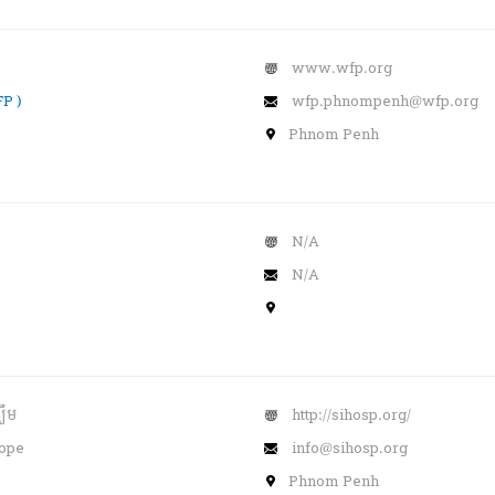
www.wfp.org
P )
wfp.phnompenh@wfp.org
Phnom Penh
N/A
N/A
ឃឹម
http://sihosp.org/
Hope
info@sihosp.org
Phnom Penh