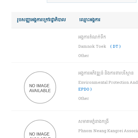
រូបសញ្ញាអង្គការក្រៅរដ្ឋាភិបាល
ឈ្មោះ​អង្គការ
អង្គការតំណក់ទឹក
Damnok Toek
( DT )
Other
អង្គការអភិវឌ្ឍន៍ និងការពារបរិស្ថាន
Environmental Protection An
EPDO )
Other
សមាគមភ្នំនាងកង្រី
Phnom Neang Kangrei Associ