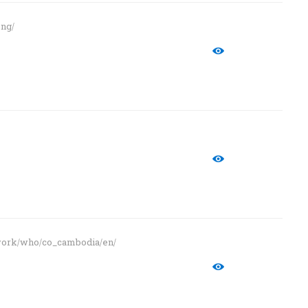
eng/
work/who/co_cambodia/en/