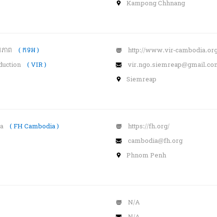
Kampong Chhnang
ខរភាព
( កទអ )
http://www.vir-cambodia.org
eduction
( VIR )
vir.ngo.siemreap@gmail.co
Siemreap
ia
( FH Cambodia )
https://fh.org/
cambodia@fh.org
Phnom Penh
N/A
N/A