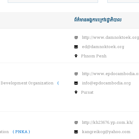
ព័ត៌មានអង្គការក្រៅរដ្ឋាភិបាល
http://www.damnoktoek.org
ed@damnoktoek.org
Phnom Penh
http://www.epdocambodia.o
d Development Organization
(
info@epdocambodia.org
Pursat
http://kh23676.yp.com.kh/
ation
( PNKA )
kangreikcg@yahoo.com