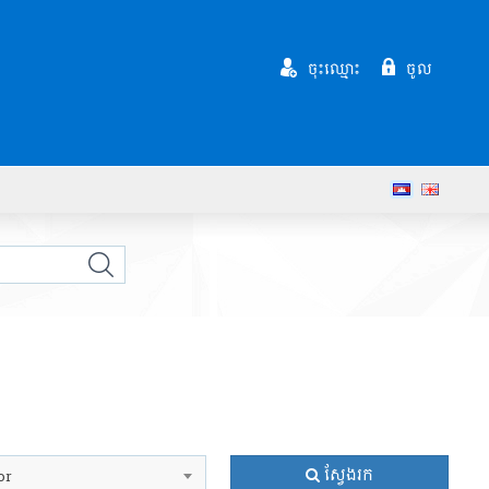
ចុះឈ្មោះ
ចូល
ស្វែងរក
or