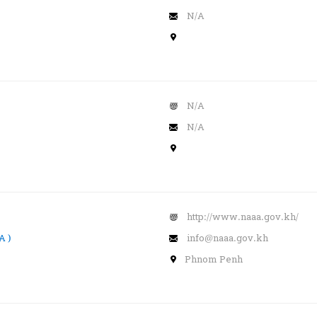
N/A
N/A
N/A
http://www.naaa.gov.kh/
A )
info@naaa.gov.kh
Phnom Penh