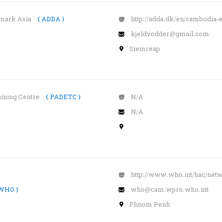
nmark Asia
( ADDA )
http://adda.dk/en/cambodia-
kjeldvodder@gmail.com
Siemreap
aining Centre
( PADETC )
N/A
N/A
http://www.who.int/hac/net
 WHO )
who@cam.wpro.who.int
Phnom Penh