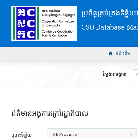
ប្រព័ន្ធគ្រប់គ្រងទិន្ន
CSO Database M
ទំព័រដើម
ស្វែងរកអង្គការ
ព័ត៌មានអង្គការក្រៅរដ្ឋាភិបាល
All Province
ច្រោះទិន្ន័យ