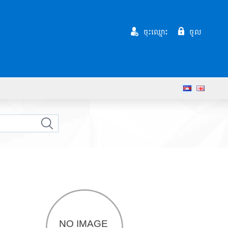
ចុះឈ្មោះ
ចូល