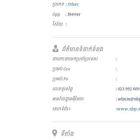
ប្រភេទ
:
Other
Gpp
: Never
វិស័យ
:
ព័ត៌មានទំនាក់ទំនង
នាយក/នាយកប្រចាំប្រទេស
:
ប្រអប់ Ccc
:
ប្រអប់ Po
:
លេខទូរស័ព្ទ
: 023 992 609
អាស័យ​ដ្ឋាន​អុីមែល
: admin@nb
គេហទំព័រ៖
:
www.nbp.o
ទីតាំង