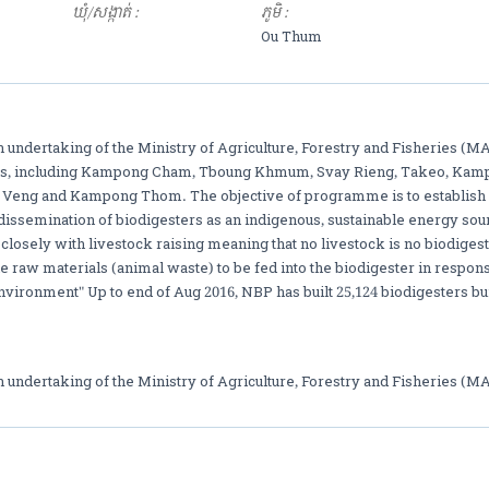
ឃុំ/សង្កាត់ :
ភូមិ :
Ou Thum
ndertaking of the Ministry of Agriculture, Forestry and Fisheries (MAF
ces, including Kampong Cham, Tboung Khmum, Svay Rieng, Takeo, Ka
y Veng and Kampong Thom. The objective of programme is to establish
dissemination of biodigesters as an indigenous, sustainable energy sou
losely with livestock raising meaning that no livestock is no biodigeste
he raw materials (animal waste) to be fed into the biodigester in respon
vironment" Up to end of Aug 2016, NBP has built 25,124 biodigesters built
undertaking of the Ministry of Agriculture, Forestry and Fisheries (MA