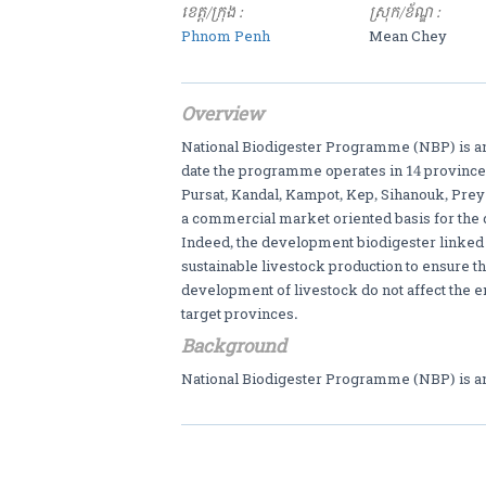
ខេត្ត/ក្រុង :
ស្រុក/ខ័ណ្ឌ :
Phnom Penh
Mean Chey
Overview
National Biodigester Programme (NBP) is an u
date the programme operates in 14 provin
Pursat, Kandal, Kampot, Kep, Sihanouk, Pre
a commercial market oriented basis for the 
Indeed, the development biodigester linked c
sustainable livestock production to ensure t
development of livestock do not affect the en
target provinces.
Background
National Biodigester Programme (NBP) is an 