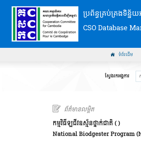
ប្រព័ន្ធគ្រប់គ្រងទិន្ន
CSO Database M
ទំព័រដើម
ស្វែងរកអង្គការ
ព័ត៌មានលម្អិត
កម្មវិធីឡជីវឧស្ម័នថ្នាក់ជាតិ ( )
National Biodgester Program (