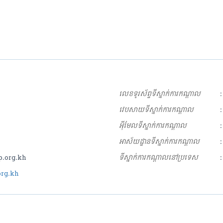
លេខទូរស័ព្ទទីស្នាក់ការកណ្ដាល
:
វេបសាយទីស្នាក់ការកណ្ដាល
:
អុីមែលទីស្នាក់ការកណ្ដាល
:
អាស័យដ្ឋានទីស្នាក់ការកណ្ដាល
:
p.org.kh
ទីស្នាក់ការកណ្ដាលនៅប្រទេស
:
rg.kh