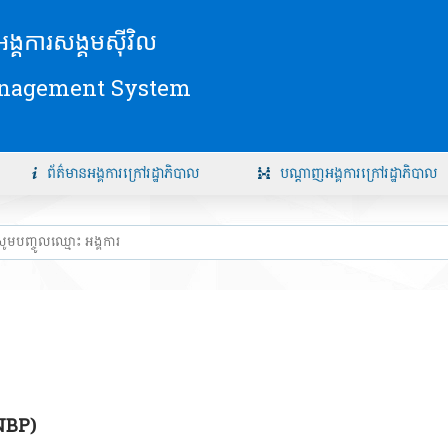
័យអង្គការសង្គមស៊ីវិល
anagement System
ព័ត៌មានអង្គការក្រៅរដ្ឋាភិបាល
បណ្តាញអង្គការក្រៅរដ្ឋាភិបាល
NBP)