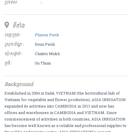
ប្រទេស
:
ទីតាំង
ខេត្ត/ក្រុង :
Phnom Penh
ស្រុក/ខ័ណ្ឌ :
Doun Penh
ឃុំ/សង្កាត់ :
Chakto Mukh
ភូមិ :
Ou Thum
Background
Established in 2004 in Dalat, VIETNAM (the horticultural hub of
Vietnam for vegetable and flower production), ASIA IRRIGATION
expanded its activities into CAMBODIA in 2011 and now has
offices and warehouses in CAMBODIA and VIETNAM. Since
commencement of activities in both countries, ASIA IRRIGATION
has become well known as a reliable and professional supplier to