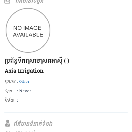
ព័ត៌មានលម្អិត
ប្រព័ន្ធទឹកស្រោចស្រពអាស៊ី ( )
Asia Irrigation
ប្រភេទ
:
Other
Gpp
: Never
វិស័យ
:
ព័ត៌មានទំនាក់ទំនង