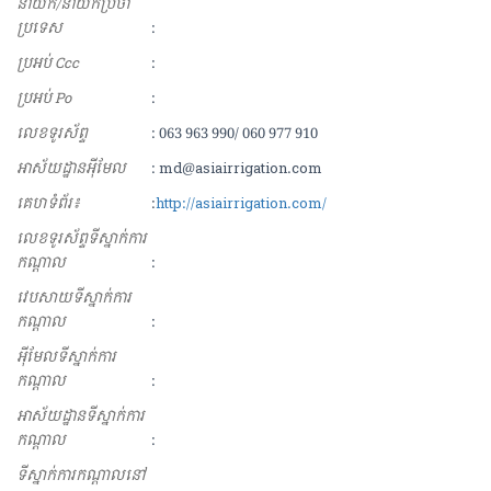
នាយក/នាយកប្រចាំ
ប្រទេស
:
ប្រអប់ Ccc
:
ប្រអប់ Po
:
លេខទូរស័ព្ទ
: 063 963 990/ 060 977 910
អាស័យ​ដ្ឋាន​អុីមែល
: md@asiairrigation.com
គេហទំព័រ៖
:
http://asiairrigation.com/
លេខទូរស័ព្ទទីស្នាក់ការ
កណ្ដាល
:
វេបសាយទីស្នាក់ការ
កណ្ដាល
:
អុីមែលទីស្នាក់ការ
កណ្ដាល
:
អាស័យដ្ឋានទីស្នាក់ការ
កណ្ដាល
:
ទីស្នាក់ការកណ្ដាលនៅ