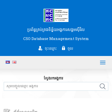
ប្រព័ន្ធគ្រប់គ្រងទិន្ន័យអង្គការសង្គមស៊ីវិល
CSO Database Management System
ចុះឈ្មោះ
ចូល
Toggl
navig
ស្វែងរកអង្គការ