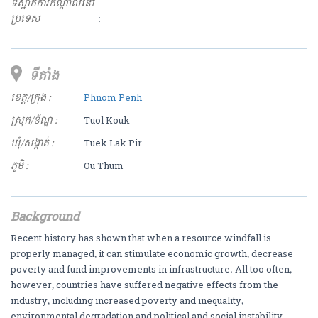
ទីស្នាក់ការកណ្ដាលនៅ
ប្រទេស
:
ទីតាំង
ខេត្ត/ក្រុង :
Phnom Penh
ស្រុក/ខ័ណ្ឌ :
Tuol Kouk
ឃុំ/សង្កាត់ :
Tuek Lak Pir
ភូមិ :
Ou Thum
Background
Recent history has shown that when a resource windfall is
properly managed, it can stimulate economic growth, decrease
poverty and fund improvements in infrastructure. All too often,
however, countries have suffered negative effects from the
industry, including increased poverty and inequality,
environmental degradation and political and social instability.