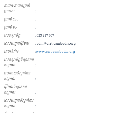
នាយក/នាយកប្រចាំ
ប្រទេស
:
ប្រអប់ Ccc
:
ប្រអប់ Po
:
លេខទូរស័ព្ទ
: 023 217 607
អាស័យ​ដ្ឋាន​អុីមែល
: adm@crrt-cambodia.org
គេហទំព័រ៖
:
www.crrt-cambodia.org
លេខទូរស័ព្ទទីស្នាក់ការ
កណ្ដាល
:
វេបសាយទីស្នាក់ការ
កណ្ដាល
:
អុីមែលទីស្នាក់ការ
កណ្ដាល
:
អាស័យដ្ឋានទីស្នាក់ការ
កណ្ដាល
: