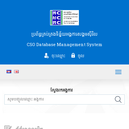
ប្រព័ន្ធគ្រប់គ្រងទិន្ន័យអង្គការសង្គមស៊ីវិល
CSO Database Management System
ចុះឈ្មោះ
ចូល
Toggl
navig
ស្វែងរកអង្គការ