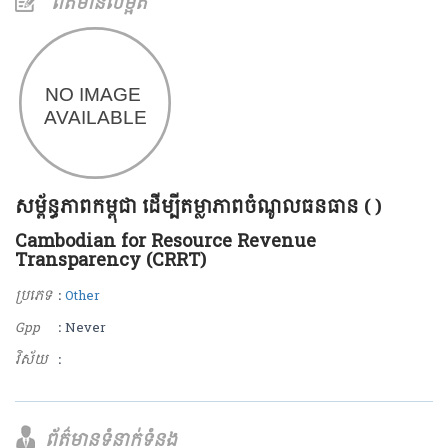
ព័ត៌មានលម្អិត
សម័្ពន្ធភាពកម្ពុជា ដើម្បីតម្លាភាពចំណូលធនធាន ( )
Cambodian for Resource Revenue
Transparency (CRRT)
ប្រភេទ
:
Other
Gpp
: Never
វិស័យ
:
ព័ត៌មានទំនាក់ទំនង