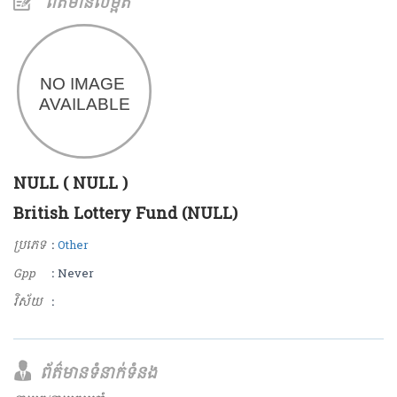
ព័ត៌មានលម្អិត
NULL ( NULL )
British Lottery Fund (NULL)
ប្រភេទ
:
Other
Gpp
: Never
វិស័យ
:
ព័ត៌មានទំនាក់ទំនង