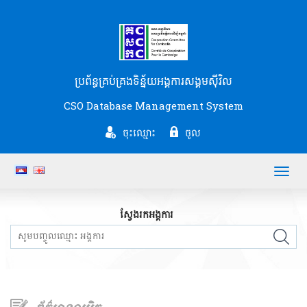
ប្រព័ន្ធគ្រប់គ្រងទិន្ន័យអង្គការសង្គមស៊ីវិល
CSO Database Management System
ចុះឈ្មោះ
ចូល
Toggl
navig
ស្វែងរកអង្គការ