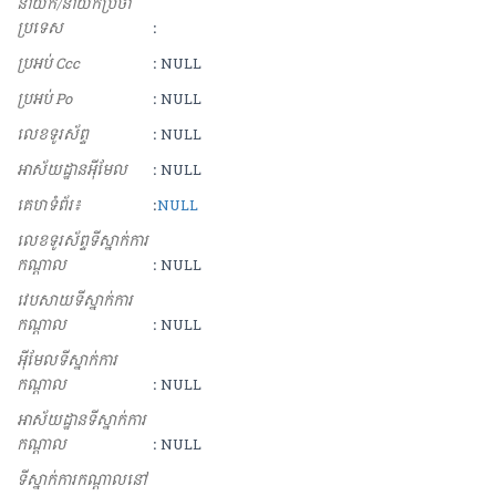
នាយក/នាយកប្រចាំ
ប្រទេស
:
ប្រអប់ Ccc
: NULL
ប្រអប់ Po
: NULL
លេខទូរស័ព្ទ
: NULL
អាស័យ​ដ្ឋាន​អុីមែល
: NULL
គេហទំព័រ៖
:
NULL
លេខទូរស័ព្ទទីស្នាក់ការ
កណ្ដាល
: NULL
វេបសាយទីស្នាក់ការ
កណ្ដាល
: NULL
អុីមែលទីស្នាក់ការ
កណ្ដាល
: NULL
អាស័យដ្ឋានទីស្នាក់ការ
កណ្ដាល
: NULL
ទីស្នាក់ការកណ្ដាលនៅ