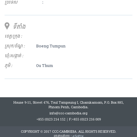
ប្រទេស
:
ទីតាំង
ខេត្ត/ក្រុង :
ស្រុក/ខ័ណ្ឌ :
Boeng Tumpun
ឃុំ/សង្កាត់ :
ភូមិ :
Ou Thum
House 9-11, Street 476, Toul Tompoung I, Chamkamorn, P.O. Box 885,
Phnom Penh, Cambodia.
info@ccc-cambodia.org
+855 (0)23 214 152 | F:+855 (0)23 216 009
COPYRIGHT © 2017 CCC-CAMBODIA. ALL RIGHTS RESERVED.
រចនាដោយ :
eSoftix